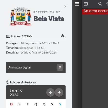
T
F
o
i
An error occur
g
n
g
d
l
e
S
i
d
Edição nº 2366
e
b
Postagem:
24 de janeiro de 2024 - 17h42
a
r
Tamanho:
50 páginas (2,41 MB)
Descrição:
Diário Oficial nº 2366/2024.
Assinatura Digital
Edições Anteriores
Janeiro
2024
D
S
T
Q
Q
S
S