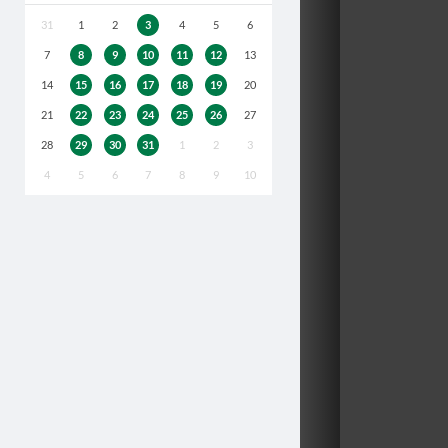
31
1
2
3
4
5
6
7
8
9
10
11
12
13
14
15
16
17
18
19
20
21
22
23
24
25
26
27
28
29
30
31
1
2
3
4
5
6
7
8
9
10