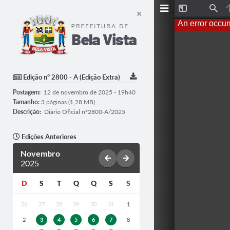
T
F
o
i
An error occur
g
n
g
d
l
e
S
i
d
Edição nº 2800 - A (Edição Extra)
e
b
Postagem:
12 de novembro de 2025 - 19h40
a
r
Tamanho:
3 páginas (1,28 MB)
Descrição:
Diário Oficial n°2800-A/2025
Edições Anteriores
Novembro
2025
D
S
T
Q
Q
S
S
26
27
28
29
30
31
1
2
3
4
5
6
7
8