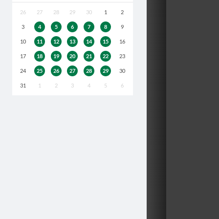
26
27
28
29
30
1
2
3
4
5
6
7
8
9
10
11
12
13
14
15
16
17
18
19
20
21
22
23
24
25
26
27
28
29
30
31
1
2
3
4
5
6