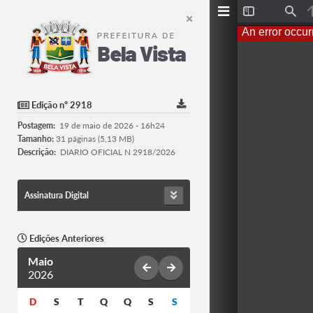
T
F
o
i
An error occur
g
n
g
d
l
e
S
i
d
Edição nº 2918
e
b
Postagem:
19 de maio de 2026 - 16h24
a
r
Tamanho:
31 páginas (5,13 MB)
Descrição:
DIARIO OFICIAL N 2918/2026
Assinatura Digital
Edições Anteriores
Maio
2026
D
S
T
Q
Q
S
S