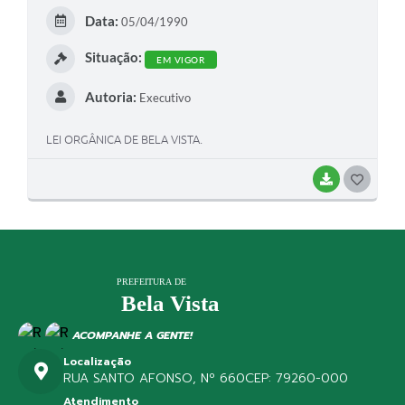
Data:
05/04/1990
Situação:
EM VIGOR
Autoria:
Executivo
LEI ORGÂNICA DE BELA VISTA.
BAIXAR
G
O
S
T
E
I
ACOMPANHE A GENTE!
Localização
RUA SANTO AFONSO, Nº 660
CEP: 79260-000
Atendimento