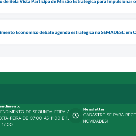
to de Bela Vista Participa de Missão Estratégica para Impulsionar
lvimento Econômico debate agenda estratégica na SEMADESC em
endimento
Newsletter
TENDIMENTO DE SEGUNDA-FEIRA A
CADASTRE-SE PARA REC
XTA-FEIRA DE 07:00 ÀS 11:00 E 13:00
NOVIDADES!
 17:00.