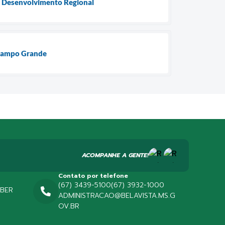
 o Desenvolvimento Regional
 Campo Grande
ACOMPANHE A GENTE!
Contato por telefone
(67) 3439-5100
(67) 3932-1000
EBER
ADMINISTRACAO@BELAVISTA.MS.G
OV.BR