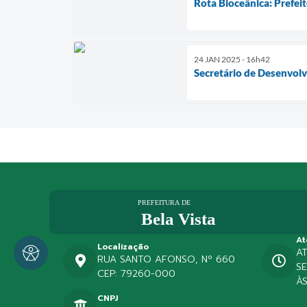
Rota Bioceânica: Prefei
24 JAN 2025 - 16h42
Secretário de Desenvo
At
Localização
A
RUA SANTO AFONSO, Nº 660
SE
CEP: 79260-000
ÀS
CNPJ