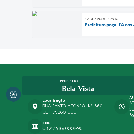
17 DEZ 2025 - 19h46
Prefeitura paga IFA aos
At
Localização
A
RUA SANTO AFONSO, Nº 660
SE
CEP: 79260-000
ÀS
CNPJ
03.217.916/0001-96