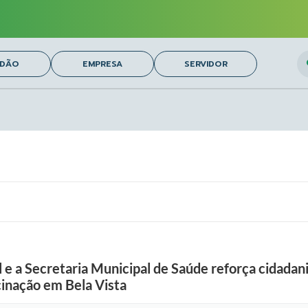
n
ç
a
e
M
a
O
ADÃO
EMPRESA
SERVIDOR
r
g
a
r
e
t
h
P
i
r
e
s
,
G
e
r
e
n
 e a Secretaria Municipal de Saúde reforça cidadani
t
e
inação em Bela Vista
d
e