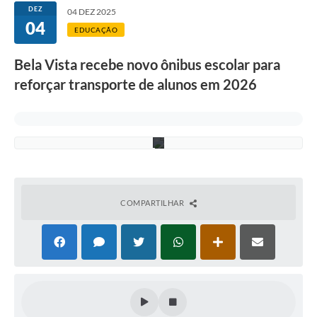
C
DEZ
04 DEZ 2025
a
04
r
EDUCAÇÃO
l
o
Bela Vista recebe novo ônibus escolar para
s
A
reforçar transporte de alunos em 2026
n
d
r
e
w
COMPARTILHAR