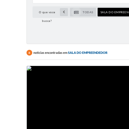
O que voce
TODAS
SALA DO EMPREE
busca?
notícias encontradas em
SALA DO EMPREENDEDOR
8