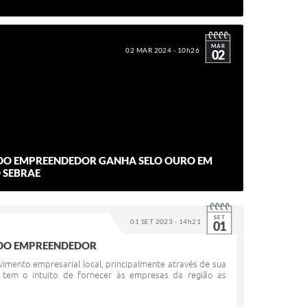
MAR
02 MAR 2024 - 10h26
02
A DO EMPREENDEDOR GANHA SELO OURO EM
 SEBRAE
SET
01 SET 2023 - 14h21
01
A DO EMPREENDEDOR
imento empresarial local, principalmente através de sua
tem o intuito de fornecer às empresas da região as