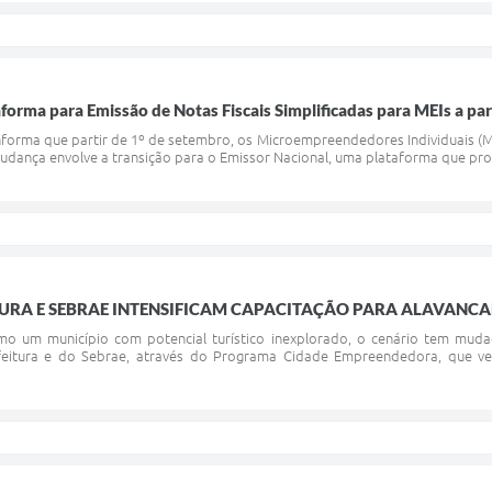
aforma para Emissão de Notas Fiscais Simplificadas para MEIs a pa
informa que partir de 1º de setembro, os Microempreendedores Individuais (M
mudança envolve a transição para o Emissor Nacional, uma plataforma que prom
ITURA E SEBRAE INTENSIFICAM CAPACITAÇÃO PARA ALAVANC
o um município com potencial turístico inexplorado, o cenário tem mud
efeitura e do Sebrae, através do Programa Cidade Empreendedora, que v