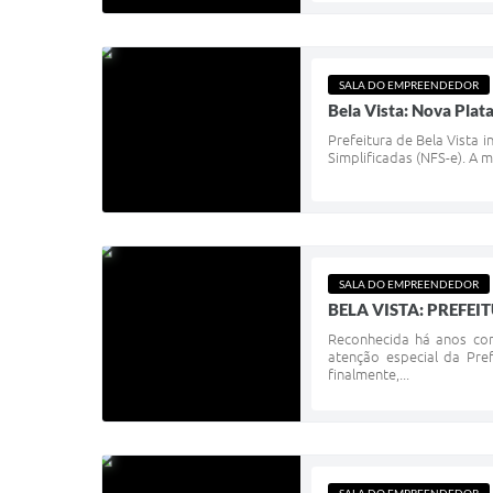
SALA DO EMPREENDEDOR
Bela Vista: Nova Plat
Prefeitura de Bela Vista 
Simplificadas (NFS-e). A 
SALA DO EMPREENDEDOR
BELA VISTA: PREFE
Reconhecida há anos com
atenção especial da Pr
finalmente,...