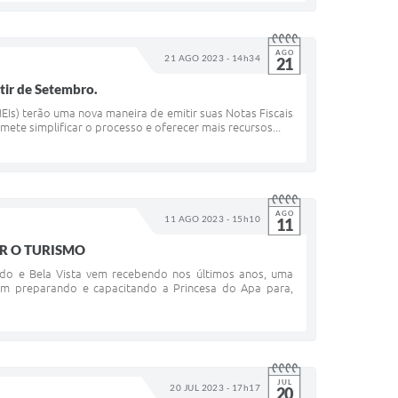
AGO
21 AGO 2023 - 14h34
21
rtir de Setembro.
EIs) terão uma nova maneira de emitir suas Notas Fiscais
ete simplificar o processo e oferecer mais recursos...
AGO
11 AGO 2023 - 15h10
11
AR O TURISMO
ado e Bela Vista vem recebendo nos últimos anos, uma
em preparando e capacitando a Princesa do Apa para,
JUL
20 JUL 2023 - 17h17
20