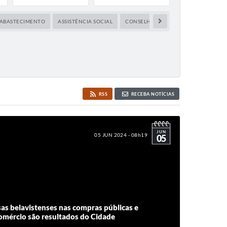
E ABASTECIMENTO
ASSISTÊNCIA SOCIAL
CONSELHO TUTELAR
CULTURA
RSS
RECEBA NOTÍCIAS
JUN
05 JUN 2024 - 08h19
05
as belavistenses nas compras públicas e
omércio são resultados do Cidade