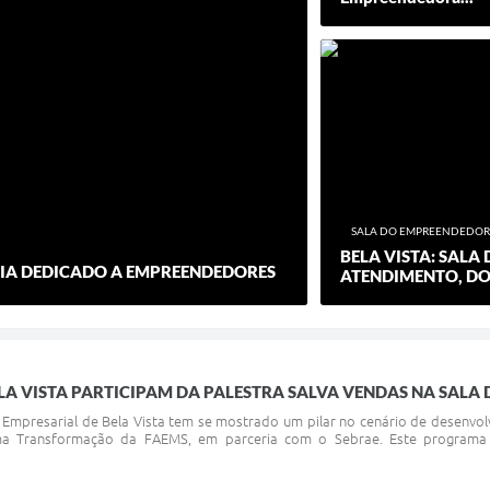
SALA DO EMPREENDEDOR
BELA VISTA: SAL
M DIA DEDICADO A EMPREENDEDORES
ATENDIMENTO, DO
LA VISTA PARTICIPAM DA PALESTRA SALVA VENDAS NA SAL
 Empresarial de Bela Vista tem se mostrado um pilar no cenário de desenvolv
a Transformação da FAEMS, em parceria com o Sebrae. Este programa 