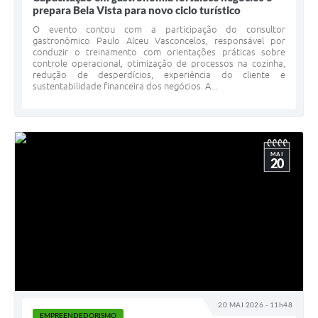
prepara Bela Vista para novo ciclo turístico
O evento contou com a participação do consultor
gastronômico Paulo Alceu Vasconcelos, responsável por
conduzir o treinamento com orientações práticas sobre
controle operacional, otimização de processos na cozinha,
redução de desperdícios, experiência do cliente e
sustentabilidade financeira dos negócios. A...
MAI
20
20 MAI 2026 - 11h48
EMPREENDEDORISMO