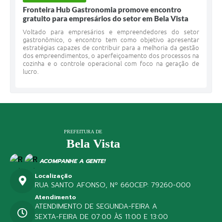
Fronteira Hub Gastronomia promove encontro
gratuito para empresários do setor em Bela Vista
Voltado para empresários e empreendedores do setor
gastronômico, o encontro tem como objetivo apresentar
estratégias capazes de contribuir para a melhoria da gestão
dos empreendimentos, o aperfeiçoamento dos processos na
cozinha e o controle operacional com foco na geração de
lucro.
ACOMPANHE A GENTE!
Localização
RUA SANTO AFONSO, Nº 660
CEP: 79260-000
Atendimento
ATENDIMENTO DE SEGUNDA-FEIRA A
SEXTA-FEIRA DE 07:00 ÀS 11:00 E 13:00