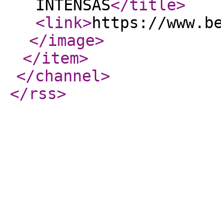
INTENSAS
</title
>
<link
>
https://www.b
</image
>
</item
>
</channel
>
</rss
>