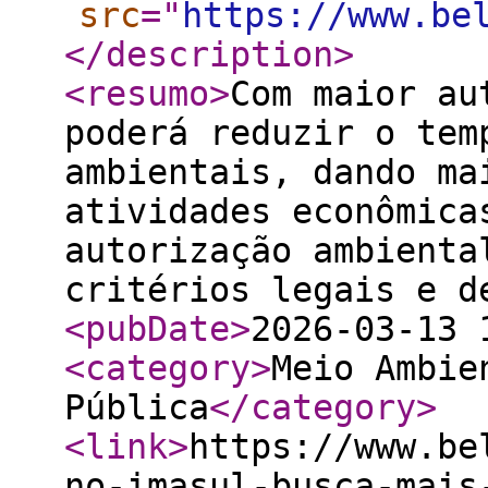
src
="
https://www.be
</description
>
<resumo
>
Com maior au
poderá reduzir o tem
ambientais, dando ma
atividades econômica
autorização ambienta
critérios legais e d
<pubDate
>
2026-03-13 
<category
>
Meio Ambie
Pública
</category
>
<link
>
https://www.be
no-imasul-busca-mais