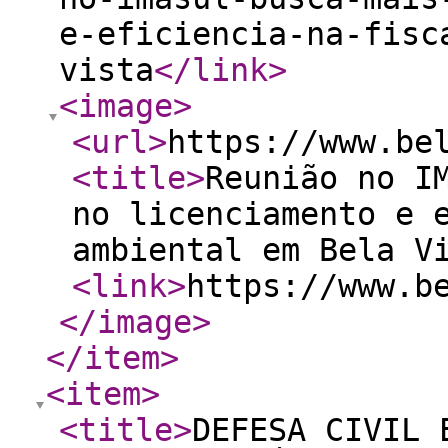
e-eficiencia-na-fisc
vista
</link
>
<image
>
<url
>
https://www.be
<title
>
Reunião no I
no licenciamento e 
ambiental em Bela V
<link
>
https://www.b
</image
>
</item
>
<item
>
<title
>
DEFESA CIVIL 