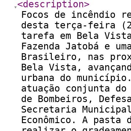
<description
>
Focos de incêndio r
desta terça-feira (
tarefa em Bela Vist
Fazenda Jatobá e um
Brasileiro, nas pro
Bela Vista, avançan
urbana do município
atuação conjunta do
de Bombeiros, Defes
Secretaria Municipa
Econômico. A pasta 
realizar o gradeame