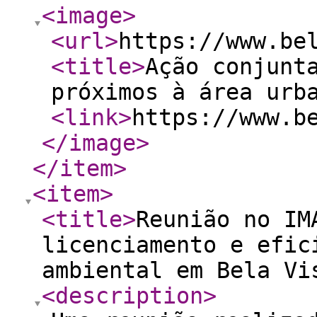
<image
>
<url
>
https://www.be
<title
>
Ação conjunt
próximos à área urb
<link
>
https://www.b
</image
>
</item
>
<item
>
<title
>
Reunião no IM
licenciamento e efic
ambiental em Bela Vi
<description
>