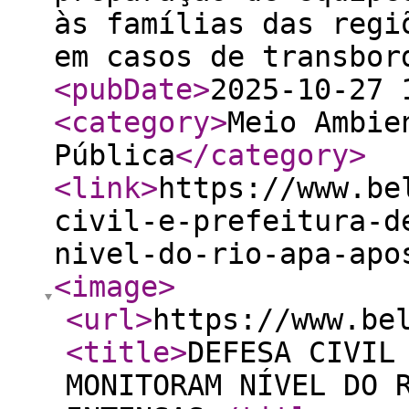
às famílias das regi
em casos de transbor
<pubDate
>
2025-10-27 
<category
>
Meio Ambie
Pública
</category
>
<link
>
https://www.be
civil-e-prefeitura-d
nivel-do-rio-apa-apo
<image
>
<url
>
https://www.be
<title
>
DEFESA CIVIL
MONITORAM NÍVEL DO 