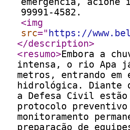
emergência, acione 
99991-4582.
<img
src
="
https://www.be
</description
>
<resumo
>
Embora a chu
intensa, o rio Apa j
metros, entrando em 
hidrológica. Diante 
a Defesa Civil estão
protocolo preventivo
monitoramento perman
preparação de equipe