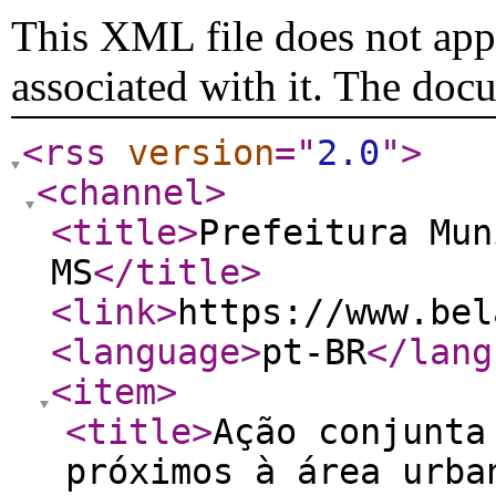
This XML file does not appe
associated with it. The doc
<rss
version
="
2.0
"
>
<channel
>
<title
>
Prefeitura Mun
MS
</title
>
<link
>
https://www.bel
<language
>
pt-BR
</lang
<item
>
<title
>
Ação conjunta
próximos à área urba