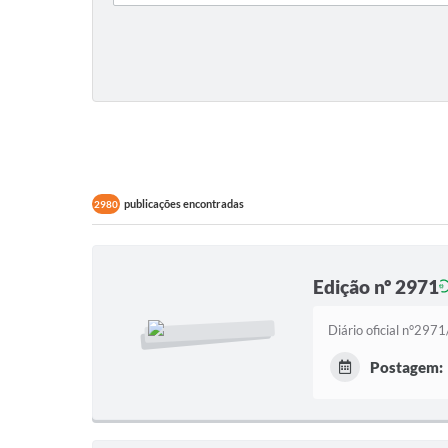
publicações encontradas
2980
Edição nº 2971
Diário oficial n°297
Postagem: