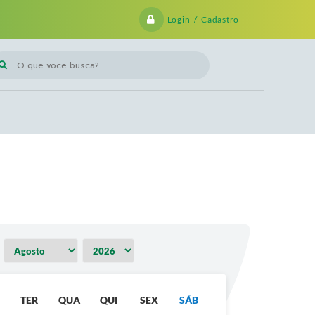
Login / Cadastro
 que voce busca?
TER
QUA
QUI
SEX
SÁB