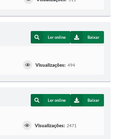
Ler online
Baixar
Visualizações:
494
Ler online
Baixar
Visualizações:
2471