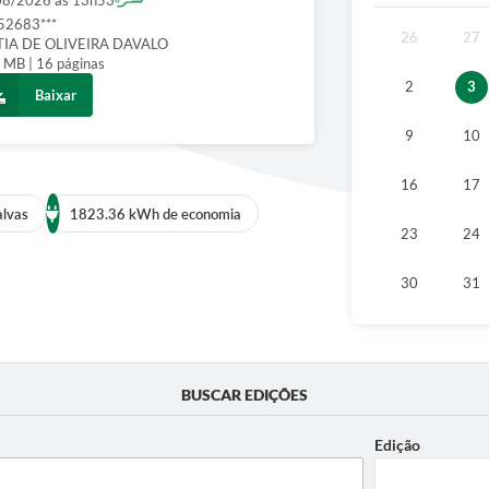
08/2026 às 13h53
52683***
26
27
TIA DE OLIVEIRA DAVALO
 MB | 16 páginas
2
3
Baixar
9
10
16
17
alvas
1823.36 kWh de economia
23
24
30
31
BUSCAR EDIÇÕES
Edição