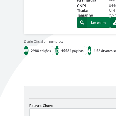
Assinatura
06/
CNPJ
044
Titular
CIN
Tamanho
2,57
Ler online
Diário Oficial em números:
2980 edições
45584 páginas
4.56 árvores s
Palavra-Chave