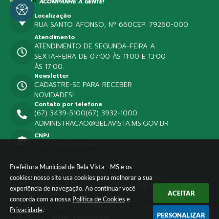
ACOMPANHE A GENTE!
Localização
RUA SANTO AFONSO, Nº 660
CEP: 79260-000
Atendimento
ATENDIMENTO DE SEGUNDA-FEIRA A
SEXTA-FEIRA DE 07:00 ÀS 11:00 E 13:00
ÀS 17:00.
Newsletter
CADASTRE-SE PARA RECEBER
NOVIDADES!
Contato por telefone
(67) 3439-5100
(67) 3932-1000
ADMINISTRACAO@BELAVISTA.MS.GOV.BR
CNPJ
03.217.916/0001-96
Prefeitura Municipal de Bela Vista - MS e os
cookies: nosso site usa cookies para melhorar a sua
Versão do Sistema:
3.5.3 - 19/06/2026
Portal atualizado em:
07/08/2026 14:24
Dados Abertos
experiência de navegação. Ao continuar você
ACEITAR
concorda com a nossa
Política de Cookies
e
© Copyright Instar - 2006-2026. Todos os direitos
Privacidade
.
PERSONALIZAR
reservados -
Instar Tecnologia