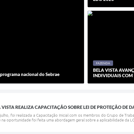
FAZENDA
BELA VISTA AVAN
, programa nacional do Sebrae
INDIVIDUAIS COM
A VISTA REALIZA CAPACITAÇÃO SOBRE LEI DE PROTEÇÃO DE 
 julho, foi realizada a Capacitação Inicial com os membros do Grupo de Traba
 na oportunidade foi feita uma abordagem geral sobre a aplicabilidade da LGPD