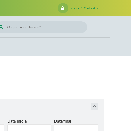
Login / Cadastro
 que voce busca?
Data inicial
Data final