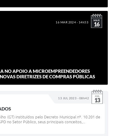
MAR
16 MAR 2024 - 14h53
16
ÇA NO APOIO A MICROEMPREENDEDORES
 NOVAS DIRETRIZES DE COMPRAS PÚBLICAS
JUL
13 JUL 2023 - 08h42
13
DADOS
lho (GT) instituídos pelo Decreto Municipal nº. 10.201 de
 no Setor Público, seus principais conceitos,...