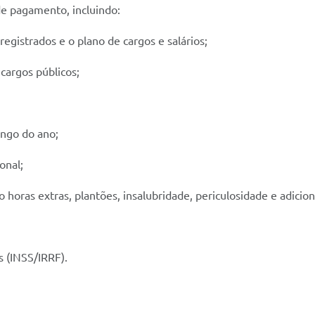
de pagamento, incluindo:
egistrados e o plano de cargos e salários;
cargos públicos;
ongo do ano;
onal;
oras extras, plantões, insalubridade, periculosidade e adicion
s (INSS/IRRF).