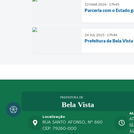
12 MAR 2026 - 17h45
Parceria com o Estado g
24 JUL 2025 - 17h44
Prefeitura de Bela Vist
At
Localização
A
RUA SANTO AFONSO, Nº 660
SE
CEP: 79260-000
ÀS