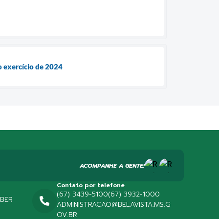
o exercício de 2024
ACOMPANHE A GENTE!
Contato por telefone
(67) 3439-5100
(67) 3932-1000
EBER
ADMINISTRACAO@BELAVISTA.MS.G
OV.BR