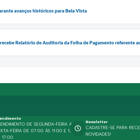
arante avanços históricos para Bela Vista
a recebe Relatório de Auditoria da Folha de Pagamento referente a
endimento
Newsletter
TENDIMENTO DE SEGUNDA-FEIRA A
CADASTRE-SE PARA REC
XTA-FEIRA DE 07:00 ÀS 11:00 E 13:00
NOVIDADES!
 17:00.