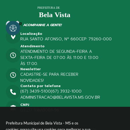
ACOMPANHE A GENTE!
Localização
RUA SANTO AFONSO, Nº 660
CEP: 79260-000
Atendimento
ATENDIMENTO DE SEGUNDA-FEIRA A
SEXTA-FEIRA DE 07:00 ÀS 11:00 E 13:00
ÀS 17:00.
Newsletter
CADASTRE-SE PARA RECEBER
NOVIDADES!
Contato por telefone
(67) 3439-5100
(67) 3932-1000
ADMINISTRACAO@BELAVISTA.MS.GOV.BR
CNPJ
03.217.916/0001-96
Prefeitura Municipal de Bela Vista - MS e os
cookies: nosso site usa cookies para melhorar a sua
Versão do Sistema:
3.5.3 - 19/06/2026