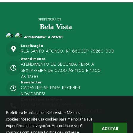
ACOMPANHE A GENTE!
Localização
RUA SANTO AFONSO, Nº 660
CEP: 79260-000
Atendimento
ATENDIMENTO DE SEGUNDA-FEIRA A
SEXTA-FEIRA DE 07:00 ÀS 11:00 E 13:00
ÀS 17:00.
Newsletter
CADASTRE-SE PARA RECEBER
NOVIDADES!
Contato por telefone
(67) 3439-5100
(67) 3932-1000
ADMINISTRACAO@BELAVISTA.MS.GOV.BR
Prefeitura Municipal de Bela Vista - MS e os
CNPJ
cookies: nosso site usa cookies para melhorar a sua
03.217.916/0001-96
experiência de navegação. Ao continuar você
ACEITAR
concorda com a nossa
Política de Cookies
e